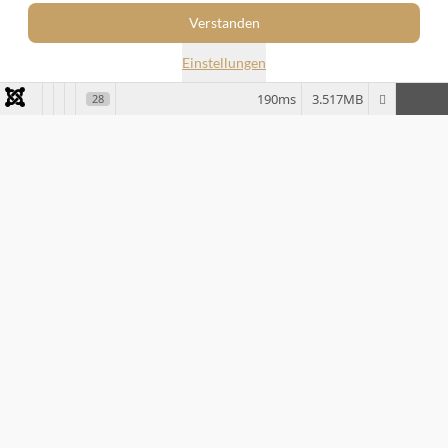
Offenheit für interkulturelle Begegnung und Austausch
✓
Verstanden
Respektvoller Umgang auf Augenhöhe
✓
Einstellungen
190ms
3.517MB
28
Sprachliche Anforderungen
Damit das Au-pair optimal Deutsch lernt, sollte die
Familiensprache Deutsch sein.
Deutsch als überwiegende Haushaltssprache
✓
Bereitschaft, beim Deutschlernen zu unterstützen
✓
Ermutigung zur Teilnahme an Sprachkursen
✓