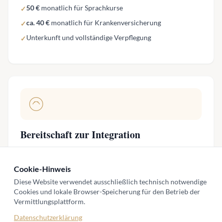
50 €
monatlich für Sprachkurse
✓
ca. 40 €
monatlich für Krankenversicherung
✓
Unterkunft und vollständige Verpflegung
✓
Bereitschaft zur Integration
Das Au-pair ist kein Angestellter, sondern ein
vorübergehendes Familienmitglied.
Cookie-Hinweis
Diese Website verwendet ausschließlich technisch notwendige
Gemeinsame Mahlzeiten und Familienaktivitäten
✓
Cookies und lokale Browser-Speicherung für den Betrieb der
Geduld bei kulturellen Unterschieden und
Vermittlungsplattform.
✓
Missverständnissen
Datenschutzerklärung